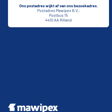
Ons postadres wijkt af van ons bezoekadres.
Postadres Mawipex B.V.:
Postbus 15
4410 AA Rilland