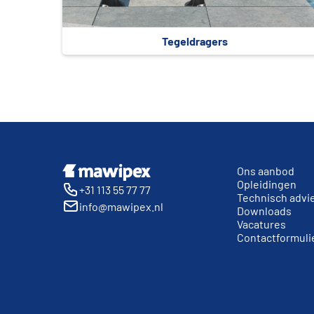
Tegeldragers
Ons aanbod
Opleidingen
+31 113 55 77 77
Technisch advi
info@mawipex.nl
Downloads
Vacatures
Contactformuli