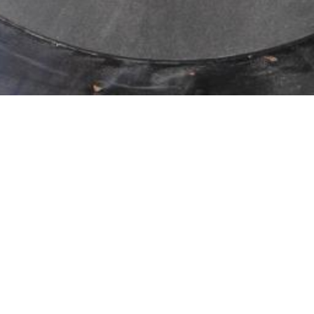
ideo's
video’s over het leggen van
rkt met alle bijbehorende
ige instructies en tips om het