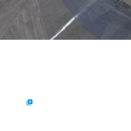
Tutorials & instructiev
Welkom! Op deze tutorialpagina vind je praktische 
EPDM daken. We laten stap voor stap zien hoe je we
materialen en toebehoren. Daarnaast delen we hand
maximale uit onze producten te halen.
Alle video's zijn te bekijken op YouTube