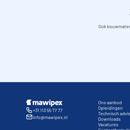
Ook bouwmateria
Ons aanbod
Opleidingen
+31 113 55 77 77
Technisch advi
info@mawipex.nl
Downloads
Vacatures
Contactformuli